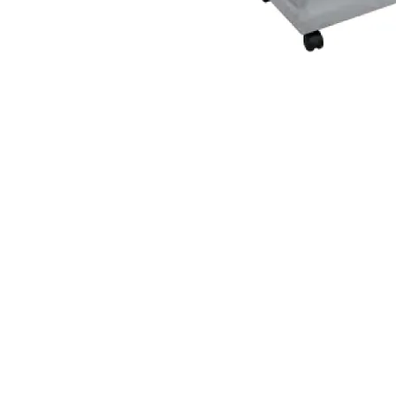
TELÉFONOS Y CORREO
(
+593) 98 025 0069
Quito:
ventas@megamobilier.com