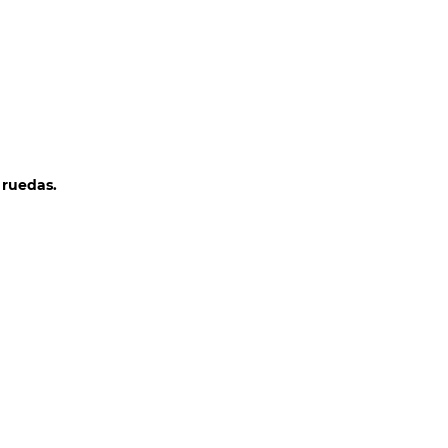
CLIENTES
CONTACTO
COTIZAR
 ruedas.