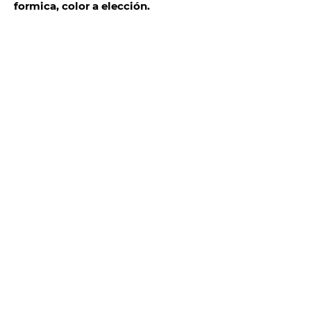
formica, color a elección.
TELÉFONOS Y CORREO
Quito:
(
+593) 98 025 0069
ventas@megamobilier.com
MATRIZ GUAYAQUIL
P. Icaza 630 e / Escobedo.
ventas@megamobiier.com