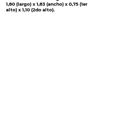
1,80 (largo) x 1,83 (ancho) x 0,75 (1er
alto) x 1,10 (2do alto).
TELÉFONOS Y CORREO
Quito:
(
+593) 98 025 0069
ventas@megamobilier.com
MATRIZ GUAYAQUIL
P. Icaza 630 e / Escobedo.
ventas@megamobiier.com