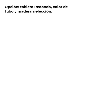
Opción: tablero Redondo, color de
tubo y madera a elección.
TELÉFONOS Y CORREO
Quito:
(
+593) 98 025 0069
ventas@megamobilier.com
MATRIZ GUAYAQUIL
P. Icaza 630 e / Escobedo.