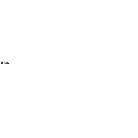
CLIENTES
CONTACTO
COTIZAR
era.