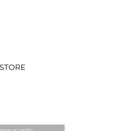
CLIENTES
CONTACTO
COTIZAR
 STORE
egar al carrito