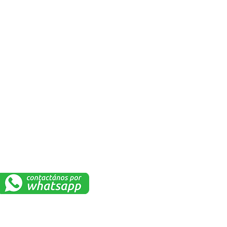
FÁBRICA Y BODEGA
élgica
Duran, Democrática
Norte. Mz Q.
 0069
Da click aquí