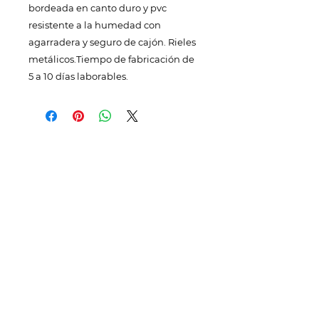
bordeada en canto duro y pvc
resistente a la humedad con
agarradera y seguro de cajón. Rieles
metálicos.Tiempo de fabricación de
5 a 10 días laborables.
TELÉFONOS Y CORREO
Quito:
(
+593) 98 025 0069
ventas@megamobilier.com
MATRIZ GUAYAQUIL
P. Icaza 630 e / Escobedo.
ventas@megamobiier.com