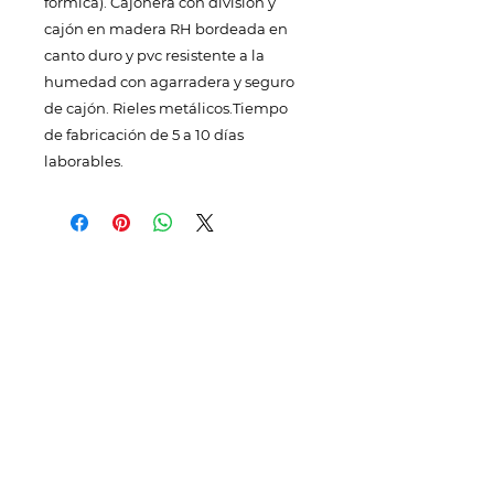
fórmica). Cajonera con división y
cajón en madera RH bordeada en
canto duro y pvc resistente a la
humedad con agarradera y seguro
de cajón. Rieles metálicos.Tiempo
de fabricación de 5 a 10 días
laborables.
TELÉFONOS Y CORREO
Quito:
(
+593) 98 025 0069
ventas@megamobilier.com
MATRIZ GUAYAQUIL