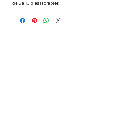
de 5 a 10 días laorables.
TELÉFONOS Y CORREO
Quito:
(
+593) 98 025 0069
ventas@megamobilier.com
MATRIZ GUAYAQUIL
P. Icaza 630 e / Escobedo.
ventas@megamobiier.com
MATRIZ QUITO