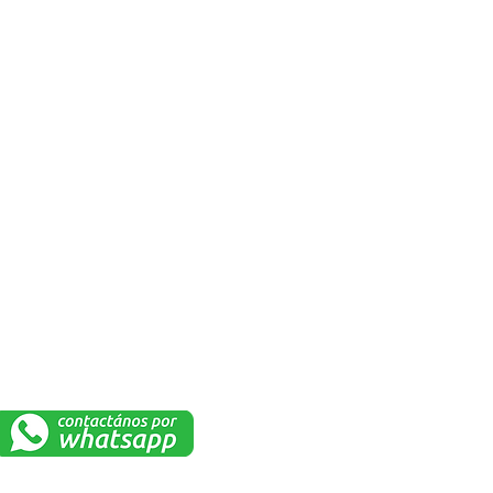
FÁBRICA Y BODEGA
élgica
Duran, Democrática
Norte. Mz Q.
 0069
Da click aquí