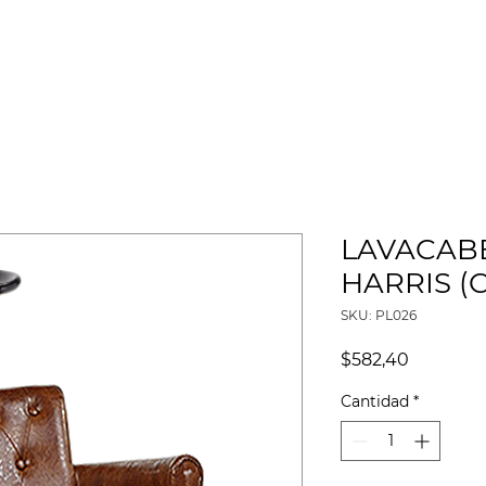
HISTORIA
CATÁLOGOS
PROYECTOS
MISIÓN SOCIAL
LAVACABE
HARRIS (
SKU: PL026
Precio
$582,40
Cantidad
*