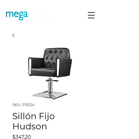
SKU: PS024
Sillón Fijo
Hudson
Precio
$347,20