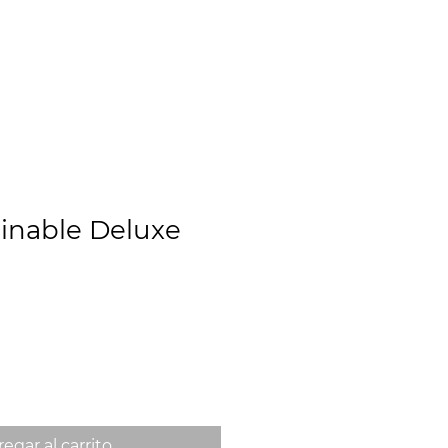
CLIENTES
CONTACTO
COTIZAR
linable Deluxe
egar al carrito