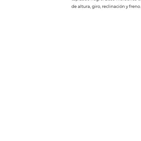
de altura, giro, reclinación y freno.
TELÉFONOS Y CORREO
(
+593) 98 025 0069
Quito:
ventas@megamobilier.com
Suscríbete a nuestro newslette