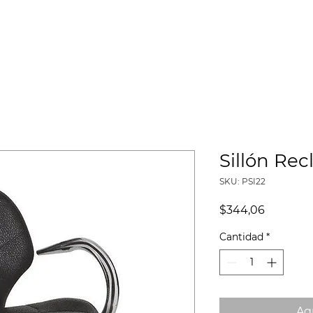
HISTORIA
CATÁLOGOS
PROYECTOS
MISIÓN SOCIAL
Sillón Rec
SKU: PSI22
Precio
$344,06
Cantidad
*
Agr