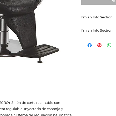
I'm an Info Section
I'm an info section.
I'm an Info Section
information like "R
Instructions" with 
I'm an info section.
information like "R
Instructions" with 
). Sillón de corte reclinable con
era regulable. Inyectado de esponja y
 cromada. Sistema de regulación neumática