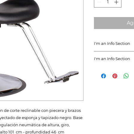
Agr
I'm an Info Section
I'm an info section.
I'm an Info Section
information like "R
Instructions" with 
I'm an info section.
information like "R
Instructions" with 
de corte reclinable con piecera y brazos
yectado de esponja y tapizado negro. Base
gulación neumática de altura, giro,
- alto 101 cm - profundidad 46 cm