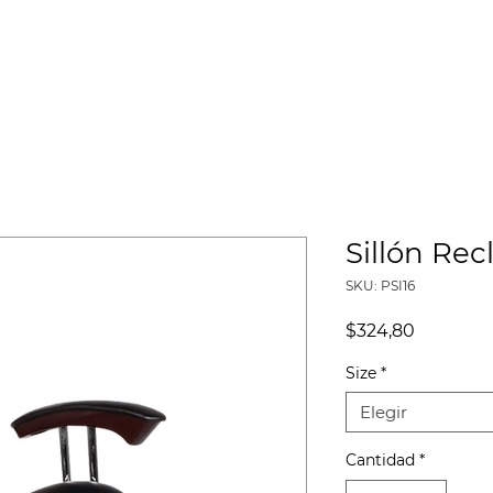
HISTORIA
CATÁLOGOS
PROYECTOS
MISIÓN SOCIAL
Sillón Re
SKU: PSI16
Precio
$324,80
Size
*
Elegir
Cantidad
*