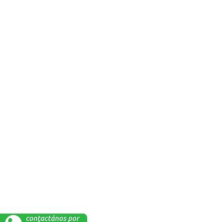
FÁBRICA Y BODEGA
élgica
Duran, Democrática
Norte. Mz Q.
 0069
Da click aquí