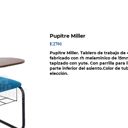
HISTORIA
CATÁLOGOS
PROYECTOS
MISIÓN SOCIAL
Pupitre Miller
E2701
Pupitre Miller. Tablero de trabajo d
fabricado con rh melaminico de 15mm
tapizado con yute. Con parrilla para l
parte inferior del asiento.Color de tu
elección.