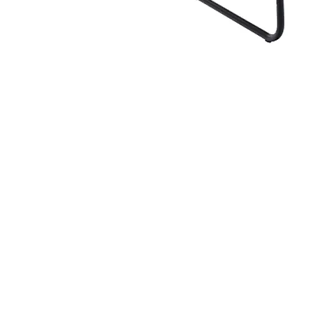
TELÉFONOS Y CORREO
(
+593) 98 025 0069
Quito:
ventas@megamobilier.com