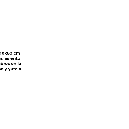
CLIENTES
CONTACTO
COTIZAR
e 40x60 cm
, asiento
ibros en la
bo y yute a