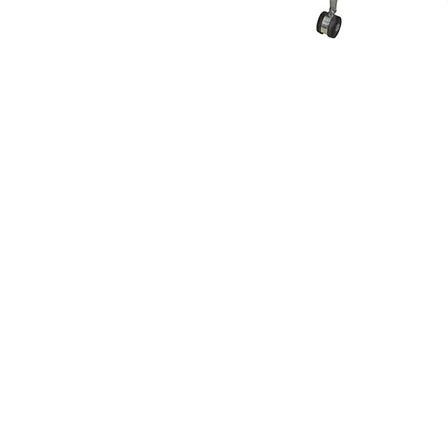
TELÉFONOS Y CORREO
(
+593) 98 025 0069
Quito:
ventas@megamobilier.com