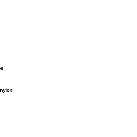
CLIENTES
CONTACTO
COTIZAR
es
 nylon