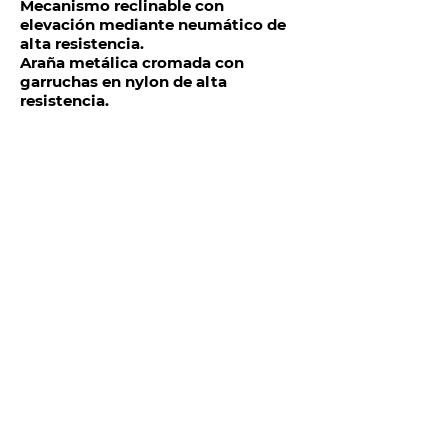
Mecanismo reclinable con
elevación mediante neumático de
alta resistencia.
Araña metálica cromada con
garruchas en nylon de alta
resistencia.
TELÉFONOS Y CORREO
Quito:
(
+593) 98 025 0069
ventas@megamobilier.com