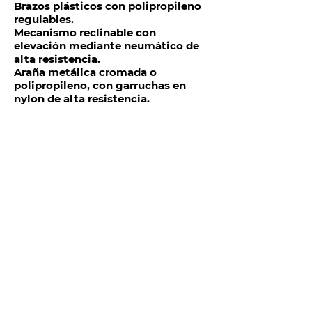
Brazos plásticos con polipropileno
regulables.
Mecanismo reclinable con
elevación mediante neumático de
alta resistencia.
Araña metálica cromada o
polipropileno, con garruchas en
nylon de alta resistencia.
TELÉFONOS Y CORREO
Quito:
(
+593) 98 025 0069
ventas@megamobilier.com