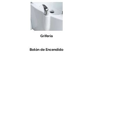
Grifería
Botón de Encendido
TELÉFONOS Y CORREO
Quito:
(
+593) 98 025 0069
ventas@megamobilier.com
MATRIZ GUAYAQUIL
P. Icaza 630 e / Escobedo.