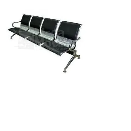
TELÉFONOS Y CORREO
Quito:
(
+593) 98 025 0069
ventas@megamobilier.com