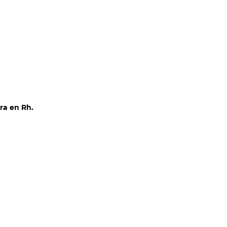
CLIENTES
CONTACTO
COTIZAR
ura en Rh.