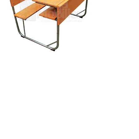
pupitres educativos en Guayaquil
pupitres en Cuenca
pupitres en Esmeraldas
pupitres educativos en samborondon
pupitres en Babahoyo
pupitres en Baños
pupitres educativos en milagro
pupitres en Vinces
pupitres en Riobamba